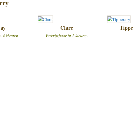
rry
ay
Clare
Tippe
n 4 kleuren
Verkrijgbaar in 2 kleuren