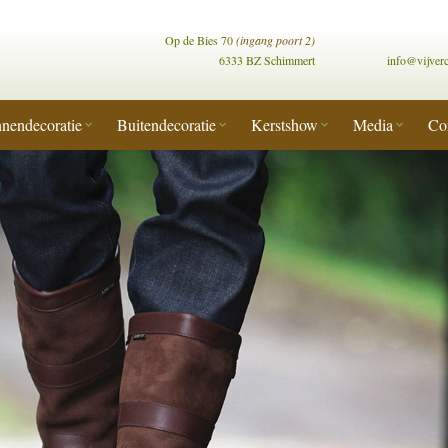
Op de Bies 70
(ingang poort 2)
6333 BZ Schimmert
info@vijver
nendecoratie
Buitendecoratie
Kerstshow
Media
Co