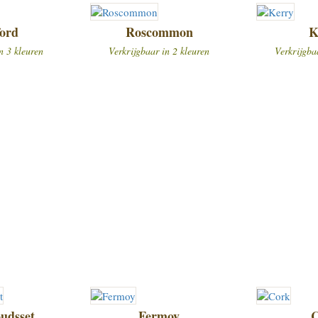
ord
Roscommon
K
n 3 kleuren
Verkrijgbaar in 2 kleuren
Verkrijgba
udsset
Fermoy
C