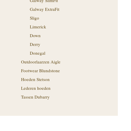
Galway SlimFit
Galway ExtraFit
Sligo
Limerick
Down
Derry
Donegal
Outdoorlaarzen Aigle
Footwear Blundstone
Hoeden Stetson
Lederen hoeden
Tassen Dubarry