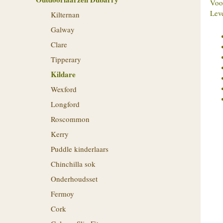
Voo
Leve
Kilternan
Galway
Clare
Tipperary
Kildare
Wexford
Longford
Roscommon
Kerry
Puddle kinderlaars
Chinchilla sok
Onderhoudsset
Fermoy
Cork