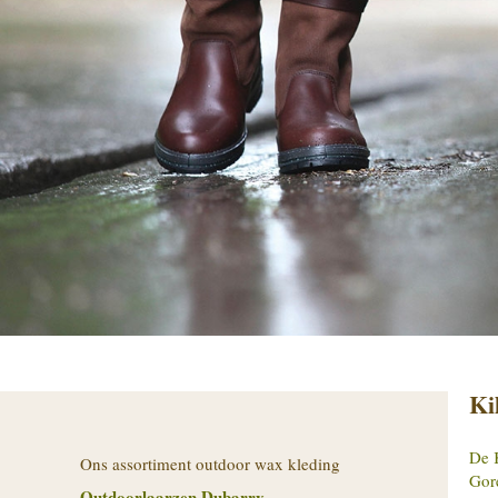
Ki
De K
Ons assortiment outdoor wax kleding
Gor
Outdoorlaarzen Dubarry