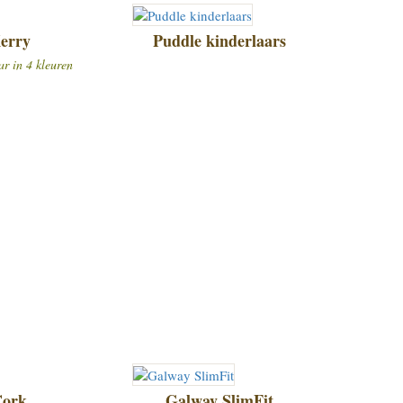
erry
Puddle kinderlaars
ar in 4 kleuren
ork
Galway SlimFit